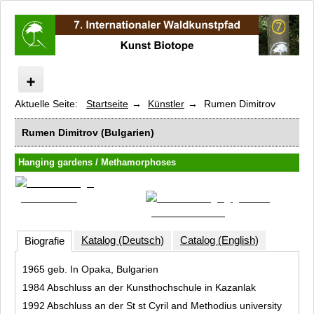
Aktuelle Seite:
Startseite
Künstler
Rumen Dimitrov
Internationaler Waldkunstpfad
Kunst Biotope
Rumen Dimitrov (Bulgarien)
Programm
Hanging gardens / Methamorphoses
Geführte Vorträge
Künstler
Bob Budd
Valeria Codara
Rumen Dimitrov
Katalog (Deutsch)
Catalog (English)
Biografie
John K. Grande
1965 geb. In Opaka, Bulgarien
Marie Gayatrie Kristofferson
1984 Abschluss an der Kunsthochschule in Kazanlak
Kaidin M. Lehouelleur
1992 Abschluss an der St st Cyril and Methodius university