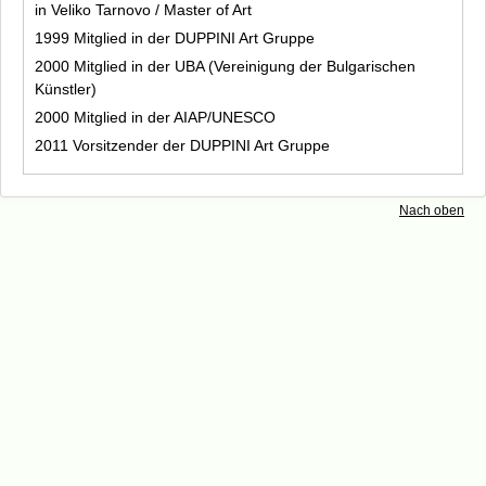
Alois Lindenbauer
in Veliko Tarnovo / Master of Art
Thomas May
1999 Mitglied in der DUPPINI Art Gruppe
Linda Molenaar
2000 Mitglied in der UBA (Vereinigung der Bulgarischen
Künstler)
Waltraud Munz
2000 Mitglied in der AIAP/UNESCO
Margrit Neuendorf/Olivier Huet
2011 Vorsitzender der DUPPINI Art Gruppe
Lutz Nevermann
Tim Norris
Ri Eung Woo
Nach oben
R&ST
Käthe Wenzel
431art
Kinderprogramm
Kataloge und Filme
Unterstützer und Sponsoren
Kooperationspartner
Presse
Internationaler Waldkunstpfad (Archiv)