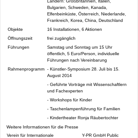
Pressebilder
Ländern: Großbritannien, Italien,
Bulgarien, Schweden, Kanada,
Pressemitteilungen
Elfenbeinküste, Österreich, Niederlande,
Internationaler Waldkunstpfad (Archiv)
Frankreich, Korea, China, Deutschland
Internationales Waldkunst Zentrum
Objekte
16 Installationen, 6 Aktionen
Anfahrt
Öffnungszeit
frei zugänglich
Datenschutz
Führungen
Samstag und Sonntag um 15 Uhr
Kontakt
öffentlich, 5 Euro/Person, individuelle
Impressum
Führungen nach Vereinbarung
Rahmenprogramm
- Künstler-Symposium 28. Juli bis 15.
August 2014
-
Geführte Vorträge
mit Wissenschaftlern
und Fachexperten
- Workshops für Kinder
- Taschenlampenführung für Familien
- Kindertheater
Ronja Räubertochter
Weitere Informationen für die Presse
Verein für Internationale
Y-PR GmbH Public