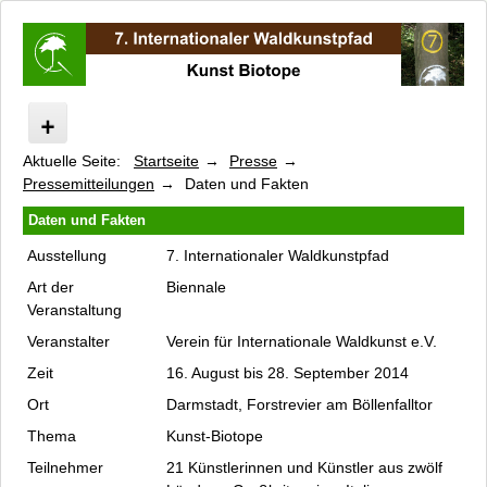
Aktuelle Seite:
Startseite
Presse
Internationaler Waldkunstpfad
Pressemitteilungen
Daten und Fakten
Kunst Biotope
Daten und Fakten
Programm
Geführte Vorträge
Ausstellung
7. Internationaler Waldkunstpfad
Künstler
Art der
Biennale
Veranstaltung
Kinderprogramm
Veranstalter
Kataloge und Filme
Verein für Internationale Waldkunst e.V.
Unterstützer und Sponsoren
Zeit
16. August bis 28. September 2014
Kooperationspartner
Ort
Darmstadt, Forstrevier am Böllenfalltor
Presse
Thema
Kunst-Biotope
Pressestimmen
Teilnehmer
21 Künstlerinnen und Künstler aus zwölf